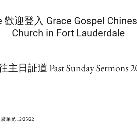
 歡迎登入 Grace Gospel Chinese
Church in Fort Lauderdale
主日証道 Past Sunday Sermons 2