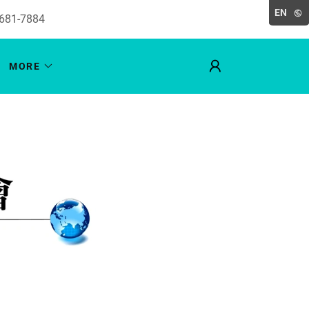
EN
 681-7884
MORE