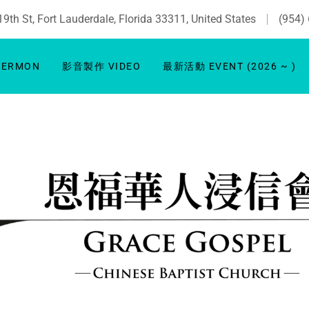
th St, Fort Lauderdale, Florida 33311, United States
(954)
SERMON
影音製作 VIDEO
最新活動 EVENT (2026 ~ )