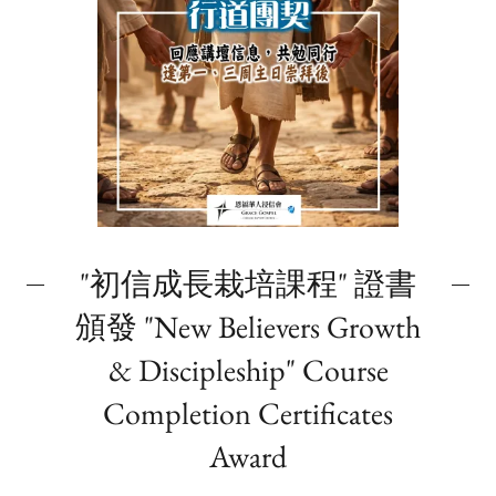
"初信成長栽培課程" 證書
頒發 "New Believers Growth
& Discipleship" Course
Completion Certificates
Award