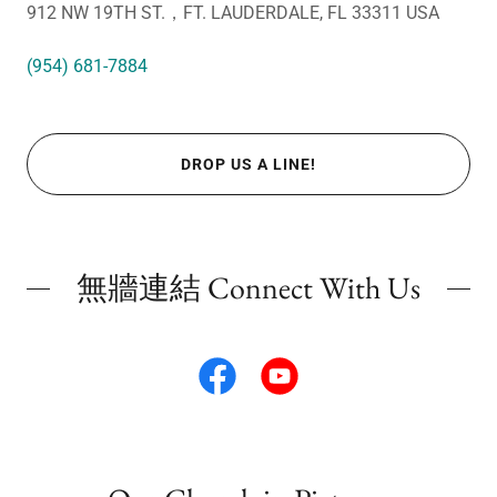
912 NW 19TH ST.，FT. LAUDERDALE, FL 33311 USA
(954) 681-7884
DROP US A LINE!
無牆連結 Connect With Us