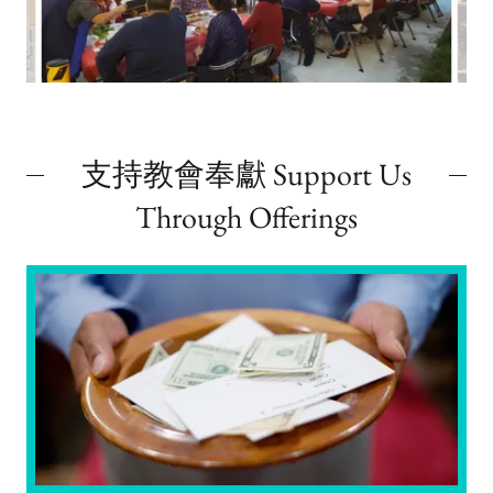
支持教會奉獻 Support Us
Through Offerings