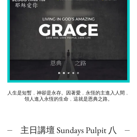
人生是短暫﹐神卻是永存。因著愛﹐永恆的主進入人間﹐
領人進入永恆的生命﹐這就是恩典之路。
主日講壇 Sundays Pulpit 八